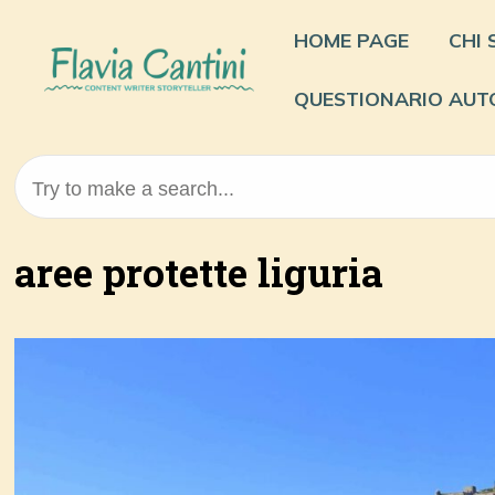
Skip
to
HOME PAGE
CHI
content
QUESTIONARIO AUT
Try to make a search...
aree protette liguria