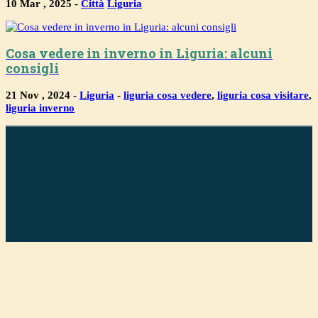
10 Mar , 2025 -
Città
Liguria
Cosa vedere in inverno in Liguria: alcuni
consigli
21 Nov , 2024 -
Liguria
-
liguria cosa vedere
,
liguria cosa visitare
,
liguria inverno
Ogni luogo ha una storia. Io ti aiuto a raccontarla.
© Copyright 2026 Flaviacantini.it P.iva 01759490095
Privacy