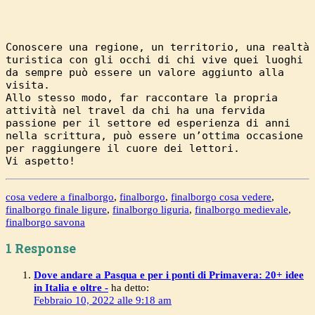
Conoscere una regione, un territorio, una realtà 
turistica con gli occhi di chi vive quei luoghi 
da sempre può essere un valore aggiunto alla 
visita.

Allo stesso modo, far raccontare la propria 
attività nel travel da chi ha una fervida 
passione per il settore ed esperienza di anni 
nella scrittura, può essere un’ottima occasione 
per raggiungere il cuore dei lettori.

Vi aspetto!
cosa vedere a finalborgo
,
finalborgo
,
finalborgo cosa vedere
,
finalborgo finale ligure
,
finalborgo liguria
,
finalborgo medievale
,
finalborgo savona
1 Response
Dove andare a Pasqua e per i ponti di Primavera: 20+ idee
in Italia e oltre -
ha detto:
Febbraio 10, 2022 alle 9:18 am