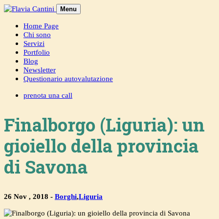
Skip
Menu
to
content
Home Page
Chi sono
Servizi
Portfolio
Blog
Newsletter
Questionario autovalutazione
prenota una call
Finalborgo (Liguria): un
gioiello della provincia
di Savona
26 Nov , 2018 -
Borghi
,
Liguria