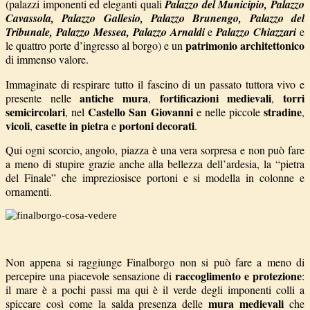
(palazzi imponenti ed eleganti quali
Palazzo del Municipio, Palazzo
Cavassola, Palazzo Gallesio, Palazzo Brunengo, Palazzo del
Tribunale, Palazzo Messea, Palazzo Arnaldi
e
Palazzo Chiazzari
e
patrimonio architettonico
le quattro porte d’ingresso al borgo) e un
di immenso valore.
Immaginate di respirare tutto il fascino di un passato tuttora vivo e
antiche mura
fortificazioni medievali
torri
presente nelle
,
,
semicircolari
Castello San Giovanni
stradine
, nel
e nelle piccole
,
vicoli
casette in pietra
portoni decorati
,
e
.
Qui ogni scorcio, angolo, piazza è una vera sorpresa e non può fare
a meno di stupire grazie anche alla bellezza dell’ardesia, la “pietra
del Finale” che impreziosisce portoni e si modella in colonne e
ornamenti.
Non appena si raggiunge Finalborgo non si può fare a meno di
raccoglimento e protezione
percepire una piacevole sensazione di
:
il mare è a pochi passi ma qui è il verde degli imponenti colli a
mura medievali
spiccare così come la salda presenza delle
che