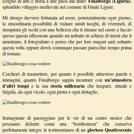
Finalborgo (Liguria)
scrigno di arte e storia a due passi dal mare:
,
splendido villaggio medievale nel comune di Finale Ligure.
Mi ritengo davvero fortunata ad avere, potenzialmente ogni giorno,
la straordinaria possibilità di visitare simili luoghi, di vivermeli, di
riempirmi gli occhi con una bellezza che ti rimane nel cuore e faccio
spesso questa riflessione quando mi imbatto in schiere di turisti che li
ammirano, li fotografano e penso che per loro magari sarà soltanto
questa volta oppure dovrà comunque passare parecchio tempo prima
di tornare.
Cercherò di trasmettere, per quanto è possibile attraverso parole e
un’atmosfera
immagini, quanto Finalborgo sappia incantare con
d’altri tempi
storia millenaria
e la sua
che traspare, attuale e
fulgida, da ogni vicolo, ogni pietra e ogni dettaglio.
Immaginate di passeggiare per le vie di un centro storico che
possiamo definire come una “bomboniera” che conserva
glorioso Quattrocento
perfettamente integre le testimonianze di un