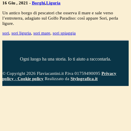
16 Giu , 2021 -
Borghi
,
Liguria
Un antico borgo di pescatori che osserva il mare e sale verso
l’entroterra, adagiato sul Golfo Paradiso: così appare Sori, perla
ligure.
sori
,
sori liguria
,
sori mare
,
sori spiaggia
Ogni luogo ha una storia. Io ti aiuto a raccontarla.
© Copyright 2026 Flaviacantini.it P.iva 01759490095
Privacy
policy
- Cookie policy
Realizzato da
Stylografica.it