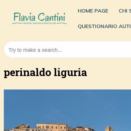
Skip
to
HOME PAGE
CHI
content
QUESTIONARIO AUT
Try to make a search...
perinaldo liguria