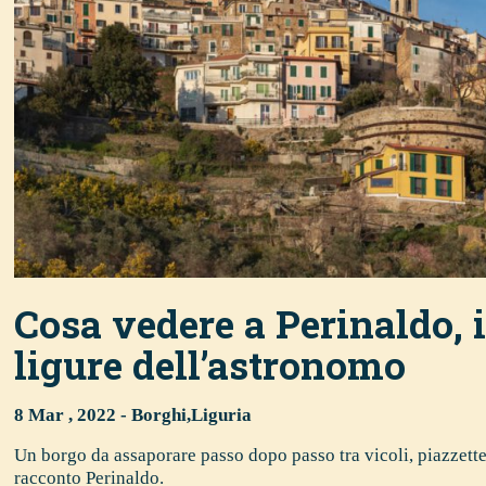
Cosa vedere a Perinaldo, 
ligure dell’astronomo
8 Mar , 2022 -
Borghi
,
Liguria
Un borgo da assaporare passo dopo passo tra vicoli, piazzette
racconto Perinaldo.