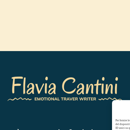
Per fornire l
del dispositi
ID unici su q