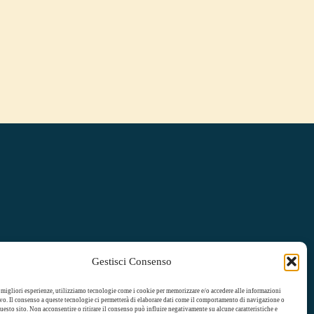
Gestisci Consenso
e migliori esperienze, utilizziamo tecnologie come i cookie per memorizzare e/o accedere alle informazioni
vo. Il consenso a queste tecnologie ci permetterà di elaborare dati come il comportamento di navigazione o
uesto sito. Non acconsentire o ritirare il consenso può influire negativamente su alcune caratteristiche e