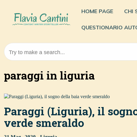
Skip
to
HOME PAGE
CHI
content
QUESTIONARIO AUT
Try to make a search...
paraggi in liguria
Paraggi (Liguria), il sogn
verde smeraldo
21 Mag , 2020 -
Liguria