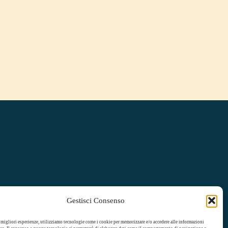
Gestisci Consenso
e migliori esperienze, utilizziamo tecnologie come i cookie per memorizzare e/o accedere alle informazioni