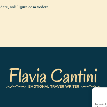
edere
,
noli ligure cosa vedere
,
Per fornire l