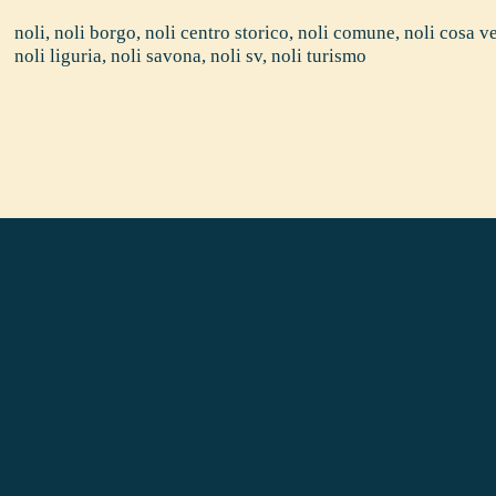
noli
,
noli borgo
,
noli centro storico
,
noli comune
,
noli cosa v
noli liguria
,
noli savona
,
noli sv
,
noli turismo