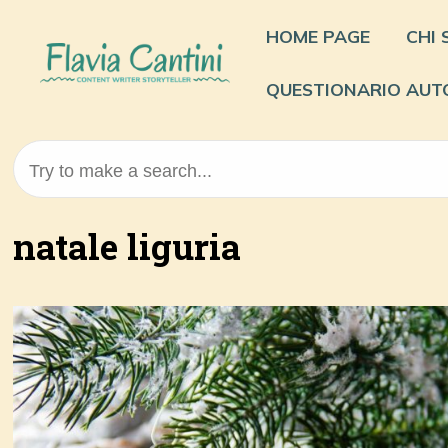
Skip
to
HOME PAGE
CHI
content
QUESTIONARIO AUT
Try to make a search...
natale liguria