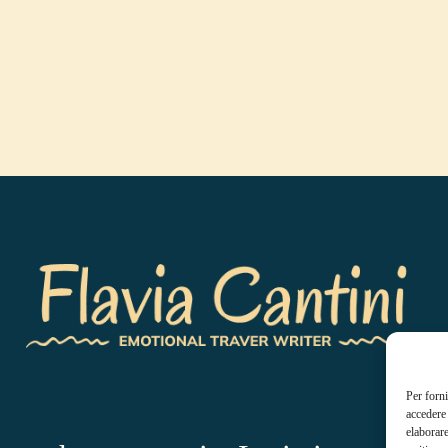
Per forni
accedere 
elaborar