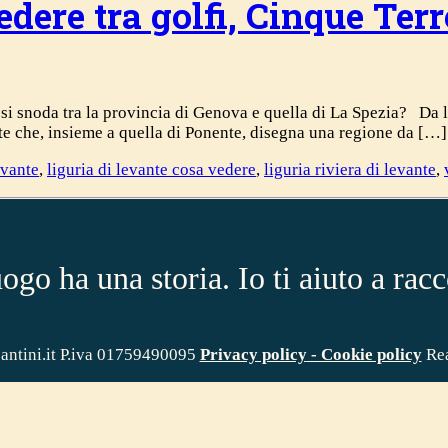
dere tra golfi, Cinque Terr
 si snoda tra la provincia di Genova e quella di La Spezia? Da l
vante che, insieme a quella di Ponente, disegna una regione da […]
evante
,
liguria di levante cosa vedere
,
liguria riviera di levante
,
ogo ha una storia. Io ti aiuto a racc
antini.it P.iva 01759490095
Privacy policy
- Cookie policy
Rea