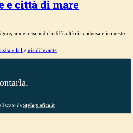
e e città di mare
igure, non vi nascondo la difficoltà di condensare in questo
visitare la liguria di levante
ontarla.
lizzato da
Stylografica.it