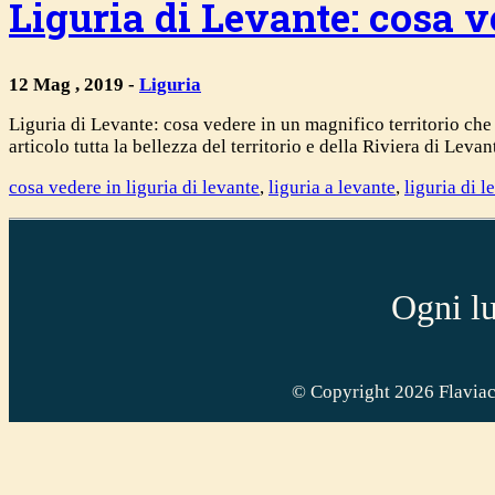
Liguria di Levante: cosa ve
12 Mag , 2019 -
Liguria
Liguria di Levante: cosa vedere in un magnifico territorio che
articolo tutta la bellezza del territorio e della Riviera di Le
cosa vedere in liguria di levante
,
liguria a levante
,
liguria di l
Ogni lu
© Copyright 2026 Flaviac