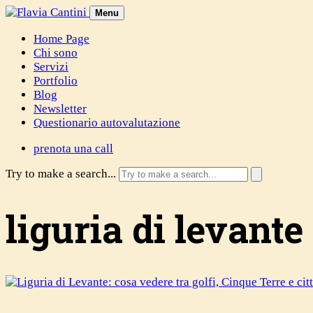
Skip
Menu
to
Home Page
content
Chi sono
Servizi
Portfolio
Blog
Newsletter
Questionario autovalutazione
prenota una call
Try to make a search...
liguria di levant