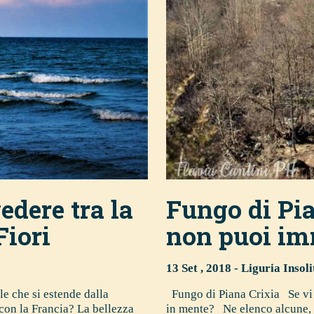
edere tra la
Fungo di Pia
Fiori
non puoi i
13 Set , 2018 -
Liguria Insoli
le che si estende dalla
Fungo di Piana Crixia Se vi 
 con la Francia? La bellezza
in mente? Ne elenco alcune, c