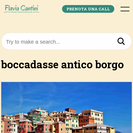
Skip
to
Menu
PRENOTA UNA CALL
content
Try to make a search...
boccadasse antico borgo