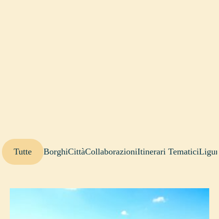
Tutte
Borghi
Città
Collaborazioni
Itinerari Tematici
Ligur