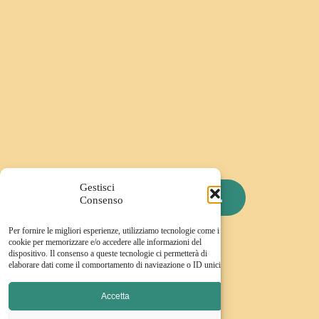
Gestisci
PRENOTA UNA CALL
Consenso
Per fornire le migliori esperienze, utilizziamo tecnologie come i
cookie per memorizzare e/o accedere alle informazioni del
dispositivo. Il consenso a queste tecnologie ci permetterà di
elaborare dati come il comportamento di navigazione o ID unici
su questo sito. Non acconsentire o ritirare il consenso può
influire negativamente su alcune caratteristiche e funzioni.
Accetta