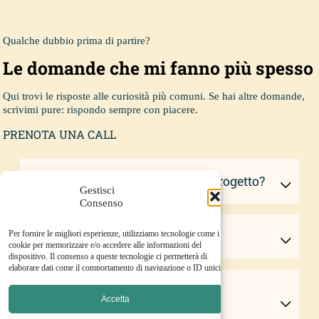
Qualche dubbio prima di partire?
Le domande che mi fanno più spesso
Qui trovi le risposte alle curiosità più comuni. Se hai altre domande,
scrivimi pure: rispondo sempre con piacere.
PRENOTA UNA CALL
Quanto tempo ci vuole per un progetto?
Gestisci
Consenso
Dipende dal tipo di lavoro. Per testi di un sito web o materiali
Dove lavori?
Per fornire le migliori esperienze, utilizziamo tecnologie come i
d’accoglienza, di solito servono 2-3 settimane dalla call
cookie per memorizzare e/o accedere alle informazioni del
iniziale alla consegna finale. Per articoli singoli o contenuti
dispositivo. Il consenso a queste tecnologie ci permetterà di
editoriali, i tempi sono più brevi. Durante la call gratuita, ti
elaborare dati come il comportamento di navigazione o ID unici
darò una stima precisa in base al tuo progetto.
Il Ponente Ligure è la mia casa, ma lavoro da sempre in tutta
su questo sito. Non acconsentire o ritirare il consenso può
Cosa succede se i testi non mi
Italia. Se hai un progetto che richiede una narrazione autentica
influire negativamente su alcune caratteristiche e funzioni.
Accetta
e ti riconosci nel mio approccio, parliamone. L’importante è
convincono?
che ci sia sintonia e che io possa immergermi nel tuo mondo