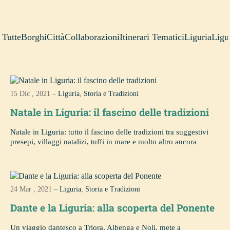
Tutte
Borghi
Città
Collaborazioni
Itinerari Tematici
Liguria
Ligur
15 Dic , 2021 –
Liguria
,
Storia e Tradizioni
Natale in Liguria: il fascino delle tradizioni
Natale in Liguria: tutto il fascino delle tradizioni tra suggestivi
presepi, villaggi natalizi, tuffi in mare e molto altro ancora
24 Mar , 2021 –
Liguria
,
Storia e Tradizioni
Dante e la Liguria: alla scoperta del Ponente
Un viaggio dantesco a Triora, Albenga e Noli, mete a